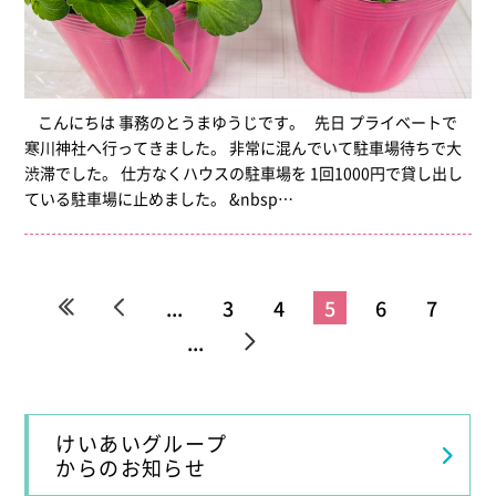
こんにちは 事務のとうまゆうじです。 先日 プライベートで
寒川神社へ行ってきました。 非常に混んでいて駐車場待ちで大
渋滞でした。 仕方なくハウスの駐車場を 1回1000円で貸し出し
ている駐車場に止めました。 &nbsp…
«
«
...
3
4
5
6
7
...
»
»
けいあいグループ
からのお知らせ