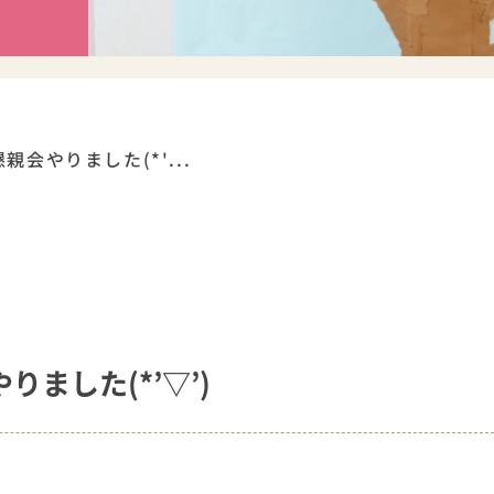
会やりました(*'...
ました(*’▽’)