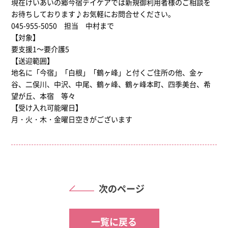
現在けいあいの郷今宿デイケアでは新規御利用者様のご相談を
お待ちしております
♪
お気軽にお問合せください。
045-955-5050
担当 中村まで
【対象】
要支援
1
～要介護
5
【送迎範囲】
地名に「今宿」「白根」「鶴ヶ峰」と付くご住所の他、金ヶ
谷、二俣川、中沢、中尾、鶴ヶ峰、鶴ヶ峰本町、四季美台、希
望が丘、本宿 等々
【受け入れ可能曜日】
月・火・木・金曜日空きがございます
次のページ
一覧に戻る